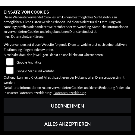
EINSATZ VON COOKIES
Diese Webseite verwendet Cookies, um Dir ein bestmögliches Surf-Erlebnis zu
ermöglichen. Diese Daten werden erhoben und dienen nicht für die Erstellung von
Nutzungsprofilen oder anderer weiterführender Verwendung. Sämtliche Informationen
zu verwendeten Cookies und eingebundenen Diensten findest du
hier:
Datenschutzerklärung
Wir verwenden auf dieser Website folgende Dienste, welche erst nach deiner aktiven
Zustimmung eingebunden werden.
Bitte hake dazu den jeweiligen Dienst an und klicke auf Übernehmen:
Google Analytics
Google Maps und Youtube
Optional kann mit Klick auf Alles akzeptieren der Nutzung aller Dienste zugestimmt
werden
Detailierte Informationen zu den verwendeten Cookies und deren Bedeutung findest du
in unserer Datenschutzerklärung:
Datenschutzerklärung
ÜBERNEHMEN
ALLES AKZEPTIEREN