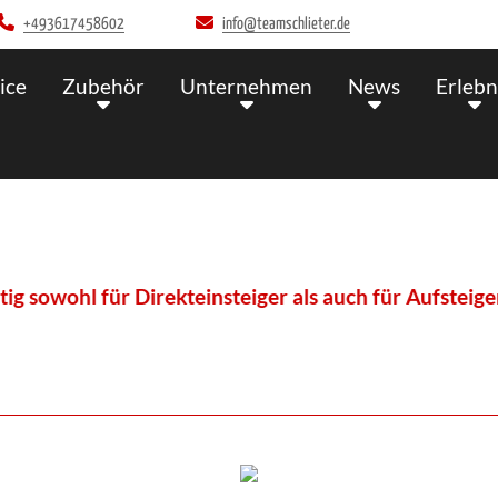
+493617458602
info@teamschlieter.de
ice
Zubehör
Unternehmen
News
Erlebn
für Direkteinsteiger als auch für Aufsteiger, die n