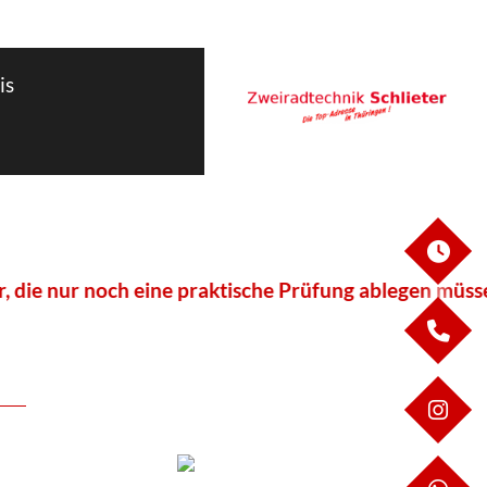
is
ÖF
ur noch eine praktische Prüfung ablegen müssen, sowi
KO
IN