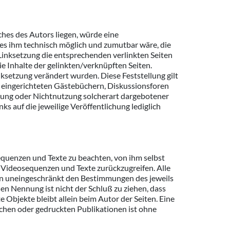
ches des Autors liegen, würde eine
d es ihm technisch möglich und zumutbar wäre, die
 Linksetzung die entsprechenden verlinkten Seiten
die Inhalte der gelinkten/verknüpften Seiten.
inksetzung verändert wurden. Diese Feststellung gilt
r eingerichteten Gästebüchern, Diskussionsforen
utzung oder Nichtnutzung solcherart dargebotener
ks auf die jeweilige Veröffentlichung lediglich
equenzen und Texte zu beachten, von ihm selbst
 Videosequenzen und Texte zurückzugreifen. Alle
en uneingeschränkt den Bestimmungen des jeweils
en Nennung ist nicht der Schluß zu ziehen, dass
e Objekte bleibt allein beim Autor der Seiten. Eine
chen oder gedruckten Publikationen ist ohne