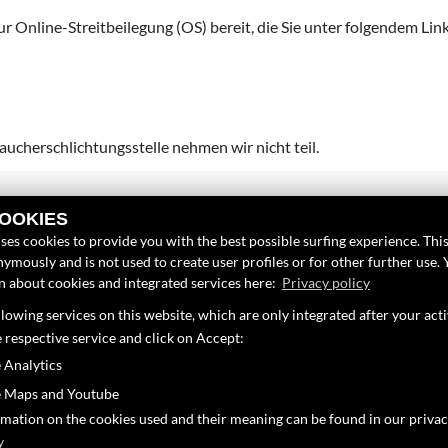
r Online-Streitbeilegung (OS) bereit, die Sie unter folgendem Link
ucherschlichtungsstelle nehmen wir nicht teil.
COOKIES
LINKS
FINDEN SIE
ses cookies to provide you with the best possible surfing experience. This
ymously and is not used to create user profiles or for other further use. 
Unternehmen
Instagram
on about cookies and integrated services here:
Privacy policy
Neufahrzeuge
lowing services on this website, which are only integrated after your act
Google Map
Gebrauchtfahrzeuge
e respective service and click on Accept:
02
Service
 Analytics
de
 Maps and Youtube
rmation on the cookies used and their meaning can be found in our privac
y