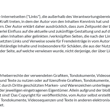
 Internetseiten ("Links"), die außerhalb des Verantwortungsberei
 Kraft treten, in dem der Autor von den Inhalten Kenntnis hat un
rn. Der Autor erklärt daher ausdrücklich, dass zum Zeitpunkt der
nerlei Einfluss auf die aktuelle und zukünftige Gestaltung und auf 
 allen Inhalten aller gelinkten /verknüpften Seiten, die nach der L
esetzten Links und Verweise sowie für Fremdeinträge in vom Auto
nvollständige Inhalte und insbesondere für Schäden, die aus der N
er Seite, auf welche verwiesen wurde, nicht derjenige, der über Lin
ie Urheberrechte der verwendeten Grafiken, Tondokumente, Videos
und Texte zu nutzen oder auf lizenzfreie Grafiken, Tondokumente,
f. durch Dritte geschützten Marken- und Warenzeichen unterlieg
er jeweiligen eingetragenen Eigentümer. Allein aufgrund der bloß
ind! Das Copyright für veröffentlichte, vom Autor selbst erstellt
, Tondokumente, Videosequenzen und Texte in anderen elektronis
et.