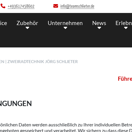
+493617458602
info@teamschlieter.de
ice
Zubehör
Unternehmen
News
Erlebn
N | ZWEIRADTECHNIK JÖRG SCHLIETER
Führerscheinz
INGUNGEN
önlichen Daten werden ausschließlich zu Ihrer individuellen Be
geboten gespeichert und verarbeitet. Wir sichern zu dass diese