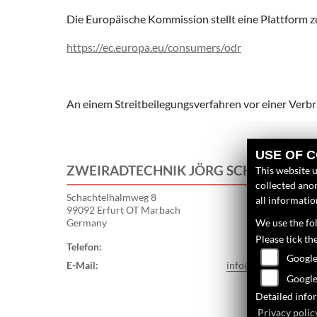
Die Europäische Kommission stellt eine Plattform zu
https://ec.europa.eu/consumers/odr
An einem Streitbeilegungsverfahren vor einer Verbra
USE OF 
ZWEIRADTECHNIK JÖRG SCHLIETER
This website u
collected anon
Schachtelhalmweg 8
all informati
99092 Erfurt OT Marbach
Germany
We use the fol
Please tick th
Telefon:
+4936174586
Google
E-Mail:
info@teamschlieter.
Google
Detailed info
Privacy polic