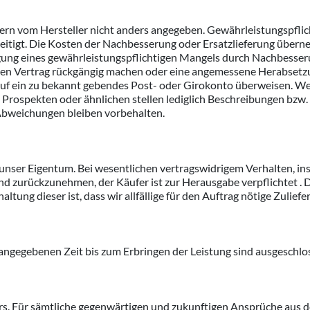
fern vom Hersteller nicht anders angegeben. Gewährleistungspfl
eitigt. Die Kosten der Nachbesserung oder Ersatzlieferung übern
gung eines gewährleistungspflichtigen Mangels durch Nachbesserun
den Vertrag rückgängig machen oder eine angemessene Herabsetzu
auf ein zu bekannt gebendes Post- oder Girokonto überweisen. W
, Prospekten oder ähnlichen stellen lediglich Beschreibungen bzw
Abweichungen bleiben vorbehalten.
 unser Eigentum. Bei wesentlichen vertragswidrigem Verhalten, i
d zurückzunehmen, der Käufer ist zur Herausgabe verpflichtet . Di
ltung dieser ist, dass wir allfällige für den Auftrag nötige Zulief
angegebenen Zeit bis zum Erbringen der Leistung sind ausgeschlo
ers. Für sämtliche gegenwärtigen und zukunftigen Ansprüche aus 