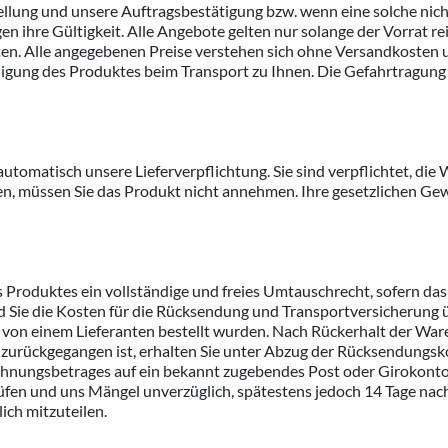
ellung und unsere Auftragsbestätigung bzw. wenn eine solche nich
igen ihre Gültigkeit. Alle Angebote gelten nur solange der Vorrat 
alten. Alle angegebenen Preise verstehen sich ohne Versandkoste
igung des Produktes beim Transport zu Ihnen. Die Gefahrtragung
automatisch unsere Lieferverpflichtung. Sie sind verpflichtet, die
len, müssen Sie das Produkt nicht annehmen. Ihre gesetzlichen G
s Produktes ein vollständige und freies Umtauschrecht, sofern da
nd Sie die Kosten für die Rücksendung und Transportversicheru
. von einem Lieferanten bestellt wurden. Nach Rückerhalt der War
zurückgegangen ist, erhalten Sie unter Abzug der Rücksendungskost
hnungsbetrages auf ein bekannt zugebendes Post oder Girokonto.
fen und uns Mängel unverzüglich, spätestens jedoch 14 Tage nach 
ich mitzuteilen.