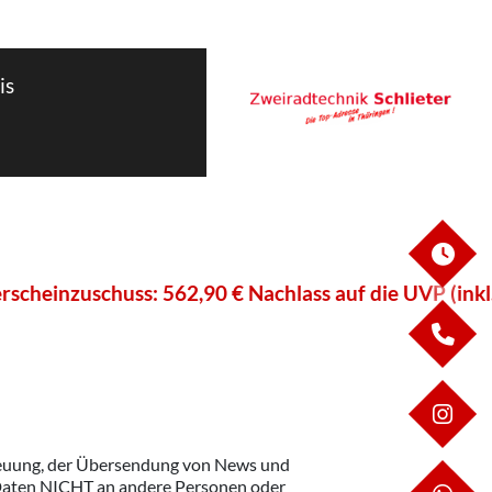
is
ÖF
uschuss: 562,90 € Nachlass auf die UVP (inkl. Überf
KO
IN
treuung, der Übersendung von News und
 Daten NICHT an andere Personen oder