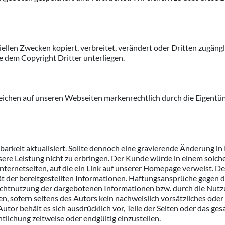
iellen Zwecken kopiert, verbreitet, verändert oder Dritten zugän
e dem Copyright Dritter unterliegen.
eichen auf unseren Webseiten markenrechtlich durch die Eigentüm
barkeit aktualisiert. Sollte dennoch eine gravierende Änderung in 
nsere Leistung nicht zu erbringen. Der Kunde würde in einem solch
nternetseiten, auf die ein Link auf unserer Homepage verweist. D
tät der bereitgestellten Informationen. Haftungsansprüche gegen d
Nichtnutzung der dargebotenen Informationen bzw. durch die Nutz
, sofern seitens des Autors kein nachweislich vorsätzliches oder g
Autor behält es sich ausdrücklich vor, Teile der Seiten oder das
ntlichung zeitweise oder endgültig einzustellen.