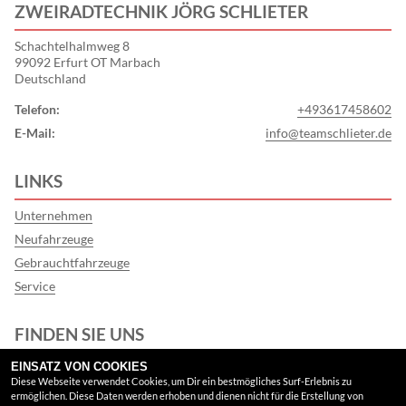
ZWEIRADTECHNIK JÖRG SCHLIETER
Schachtelhalmweg 8
99092 Erfurt OT Marbach
Deutschland
Telefon:
+493617458602
E-Mail:
info@teamschlieter.de
LINKS
Unternehmen
Neufahrzeuge
Gebrauchtfahrzeuge
Service
FINDEN SIE UNS
EINSATZ VON COOKIES
Instagram
Diese Webseite verwendet Cookies, um Dir ein bestmögliches Surf-Erlebnis zu
ermöglichen. Diese Daten werden erhoben und dienen nicht für die Erstellung von
Google Maps