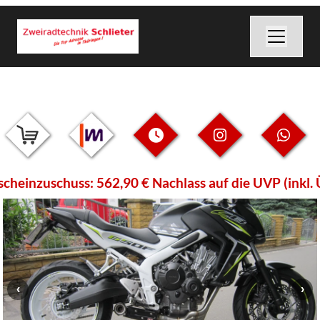
nzuschuss: 562,90 € Nachlass auf die UVP (inkl. Übe