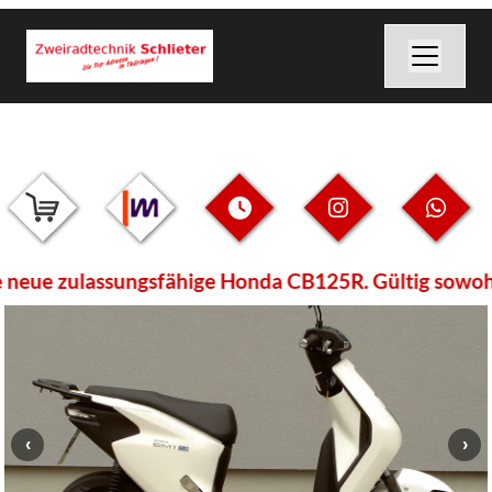
ue zulassungsfähige Honda CB125R. Gültig sowohl für